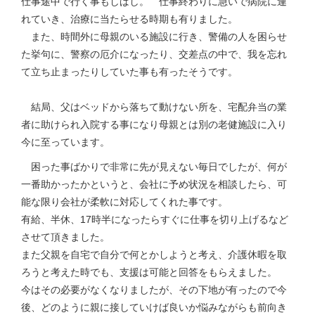
仕事途中で行く事もしばし。 仕事終わりに急いで病院に連
れていき、治療に当たらせる時期も有りました。
また、時間外に母親のいる施設に行き、警備の人を困らせ
た挙句に、警察の厄介になったり、交差点の中で、我を忘れ
て立ち止まったりしていた事も有ったそうです。
結局、父はベッドから落ちて動けない所を、宅配弁当の業
者に助けられ入院する事になり母親とは別の老健施設に入り
今に至っています。
困った事ばかりで非常に先が見えない毎日でしたが、何が
一番助かったかというと、会社に予め状況を相談したら、可
能な限り会社が柔軟に対応してくれた事です。
有給、半休、17時半になったらすぐに仕事を切り上げるなど
させて頂きました。
また父親を自宅で自分で何とかしようと考え、介護休暇を取
ろうと考えた時でも、支援は可能と回答をもらえました。
今はその必要がなくなりましたが、その下地が有ったので今
後、どのように親に接していけば良いか悩みながらも前向き