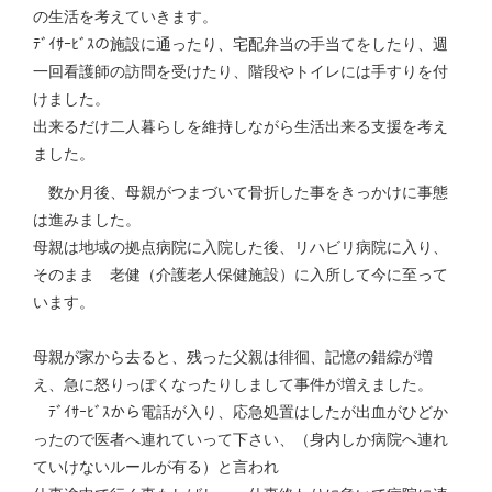
の生活を考えていきます。
ﾃﾞｲｻｰﾋﾞｽの施設に通ったり、宅配弁当の手当てをしたり、週
一回看護師の訪問を受けたり、階段やトイレには手すりを付
けました。
出来るだけ二人暮らしを維持しながら生活出来る支援を考え
ました。
数か月後、母親がつまづいて骨折した事をきっかけに事態
は進みました。
母親は地域の拠点病院に入院した後、リハビリ病院に入り、
そのまま 老健（介護老人保健施設）に入所して今に至って
います。
母親が家から去ると、残った父親は徘徊、記憶の錯綜が増
え、急に怒りっぽくなったりしまして事件が増えました。
ﾃﾞｲｻｰﾋﾞｽから電話が入り、応急処置はしたが出血がひどか
ったので医者へ連れていって下さい、（身内しか病院へ連れ
ていけないルールが有る）と言われ