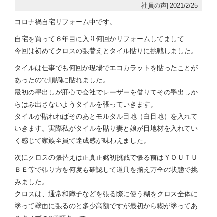
社員の声| 2021/2/25
コロナ禍自宅リフォーム中です。
自宅を買って６年目に入り何回かリフォームしてまして
今回は初めてクロスの張替えとタイル貼りに挑戦しました。
タイルは仕事でも何回か現場でエコカラットを貼ったことが
あったので順調に貼れました。
最初の墨出しが肝心で会社でレーザーを借りてその墨出しか
らはみ出さないようタイルを張っていきます。
タイルが貼れればそのあとモルタル目地（白目地）を入れて
いきます。実際私がタイルを貼り妻と娘が目地材を入れてい
く感じで家族全員で達成感が味わえました。
次にクロスの張替えは正真正銘初挑戦で張る前はＹＯＵＴＵ
ＢＥ等で張り方を何度も確認して道具を揃え万全の状態で挑
みました。
クロスは、通常和障子などを張る際に使う糊をクロス全体に
塗って壁面に張るのと多少高額ですが最初から糊が塗ってあ