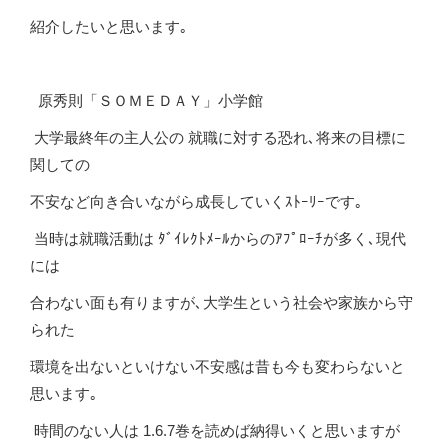
紹介したいと思います｡
原秀則「ＳＯＭＥＤＡＹ」小学館
大学最終年の主人公の 就職に対する恐れ､将来の目標に
関しての
不安など向き合いながら成長していくｽﾄｰﾘｰです｡
当時は就職活動は ﾀﾞｲﾚｸﾄﾒｰﾙからのｱﾌﾟﾛｰﾁが多く､現代
には
合わない面も有りますが､大学生という社会や家族から守
られた
環境を出ないといけない不安感は昔も今も変わらないと
思います｡
時間のない人は 1.6.7巻を読めば納得いくと思いますが