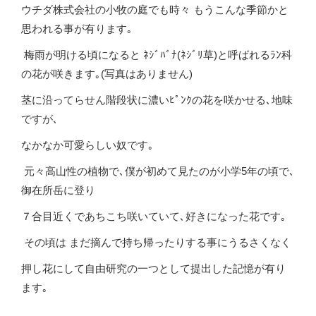
ウチダ株式会社の小牧の庭でも時々 もうこんな季節かと
思われる事が有ります｡
梅雨が明ける頃になると ﾈｼﾞﾊﾞﾅ(ﾈｼﾞﾘ草)と呼ばれるﾗﾝ科
の花が咲きます｡(写真はありません)
茎に沿ってらせん階段状に濃いﾋﾟﾝｸの花を咲かせる､地味
ですが､
なかなか可愛らしい奴です｡
元々高山性の植物で､僕が初めて見たのが小学5年の頃で､
御在所岳に登り
７合目近くであちこち咲いていて､好きになった花です｡
その頃は まだ摘んで持ち帰ったりする事にうるさくなく
押し花にして自由研究の一つとして提出した記憶が有り
ます｡