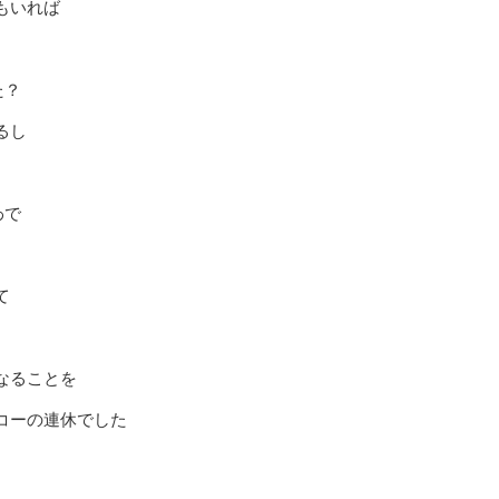
もいれば
た？
るし
わで
て
なることを
コーの連休でした