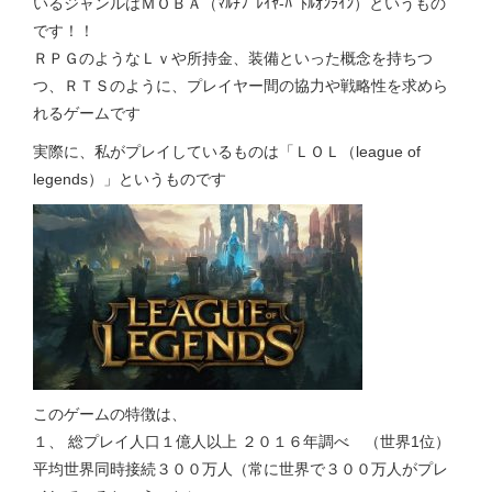
いるジャンルはＭＯＢＡ（ﾏﾙﾁﾌﾟﾚｲﾔ-ﾊﾞﾄﾙｵﾝﾗｲﾝ）というもの
です！！
ＲＰＧのようなＬｖや所持金、装備といった概念を持ちつ
つ、ＲＴＳのように、プレイヤー間の協力や戦略性を求めら
れるゲームです
実際に、私がプレイしているものは「ＬＯＬ（league of
legends）」というものです
このゲームの特徴は、
１、 総プレイ人口１億人以上 ２０１６年調べ （世界1位）
平均世界同時接続３００万人（常に世界で３００万人がプレ