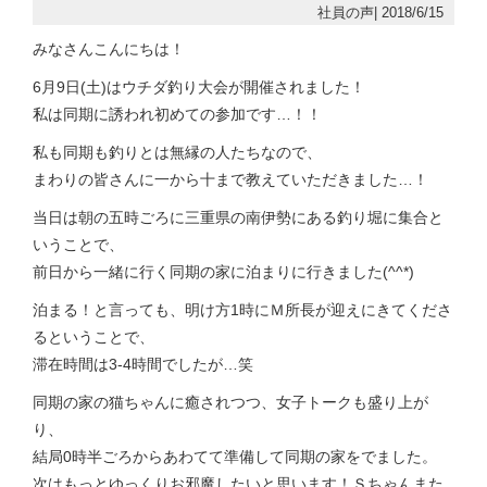
社員の声| 2018/6/15
みなさんこんにちは！
6月9日(土)はウチダ釣り大会が開催されました！
私は同期に誘われ初めての参加です…！！
私も同期も釣りとは無縁の人たちなので、
まわりの皆さんに一から十まで教えていただきました…！
当日は朝の五時ごろに三重県の南伊勢にある釣り堀に集合と
いうことで、
前日から一緒に行く同期の家に泊まりに行きました(^^*)
泊まる！と言っても、明け方1時にＭ所長が迎えにきてくださ
るということで、
滞在時間は3-4時間でしたが…笑
同期の家の猫ちゃんに癒されつつ、女子トークも盛り上が
り、
結局0時半ごろからあわてて準備して同期の家をでました。
次はもっとゆっくりお邪魔したいと思います！Ｓちゃんまた