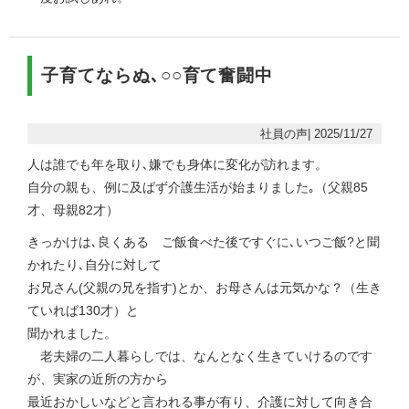
子育てならぬ､○○育て奮闘中
社員の声| 2025/11/27
人は誰でも年を取り､嫌でも身体に変化が訪れます。
自分の親も、例に及ばず介護生活が始まりました｡（父親85
才、母親82才）
きっかけは､良くある ご飯食べた後ですぐに､いつご飯?と聞
かれたり､自分に対して
お兄さん(父親の兄を指す)とか、お母さんは元気かな？（生き
ていれば130才）と
聞かれました。
老夫婦の二人暮らしでは、なんとなく生きていけるのです
が、実家の近所の方から
最近おかしいなどと言われる事が有り、介護に対して向き合