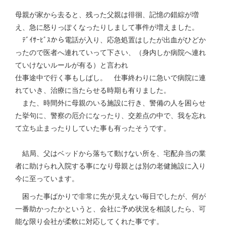
母親が家から去ると、残った父親は徘徊、記憶の錯綜が増
え、急に怒りっぽくなったりしまして事件が増えました。
ﾃﾞｲｻｰﾋﾞｽから電話が入り、応急処置はしたが出血がひどか
ったので医者へ連れていって下さい、（身内しか病院へ連れ
ていけないルールが有る）と言われ
仕事途中で行く事もしばし。 仕事終わりに急いで病院に連
れていき、治療に当たらせる時期も有りました。
また、時間外に母親のいる施設に行き、警備の人を困らせ
た挙句に、警察の厄介になったり、交差点の中で、我を忘れ
て立ち止まったりしていた事も有ったそうです。
結局、父はベッドから落ちて動けない所を、宅配弁当の業
者に助けられ入院する事になり母親とは別の老健施設に入り
今に至っています。
困った事ばかりで非常に先が見えない毎日でしたが、何が
一番助かったかというと、会社に予め状況を相談したら、可
能な限り会社が柔軟に対応してくれた事です。