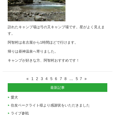
訪れたキャンプ場は弓の又キャンプ場です。星がよく見えま
す。
阿智村は名古屋から1時間ほどで行けます。
帰りは昼神温泉へ寄りました。
キャンプが好きな方、阿智村おすすめです！
«
1
2
3
4
5
6
7
8
…
57
»
最新記事
愛犬
住友ベークライト様より感謝状をいただきました
ライブ参戦